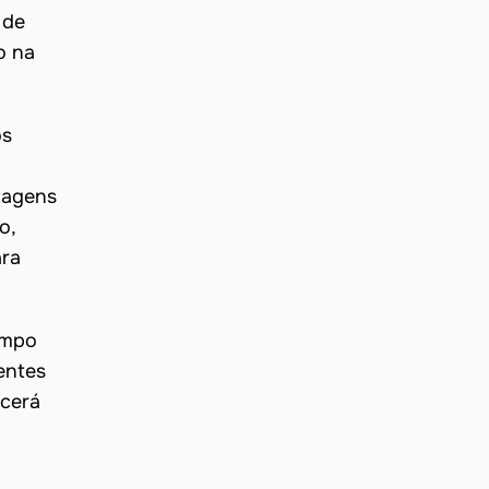
 de
o na
os
stagens
o,
ara
empo
entes
ecerá