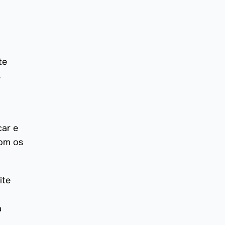
te
s
car e
com os
ite
a