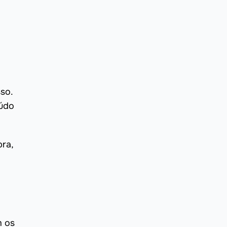
so.
eúdo
ra,
m os