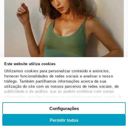
Este website utiliza cookies
Utilizamos cookies para personalizar conteúdo e anúncios,
fornecer funcionalidades de redes sociais e analisar o nosso
tráfego. Também partilhamos informações acerca da sua
utilização do site com os nossos parceiros de redes sociais, de
publicidade e de análise, que as podem combinar com outras
informações que lhes forneceu ou recolhidas por estes a partir da
sua utilização dos respetivos serviços.
Seleção
Configurações
Necessários
de
consentimento
Permitir todos
Entrar
Inscrever-se
Copy de vendas por anúncio de Facebook da Seamless
Preferências